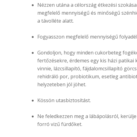
Nézzen utána a célország étkezési szokásai
megfelelő mennyiségű és minőségű szénhid
a távolléte alatt.
Fogyasszon megfelelő mennyiségű folyadék
Gondoljon, hogy minden cukorbeteg fogé
fertőzésekre, érdemes egy kis házi patikai
vinnie, lázcsillapító, fájdalomcsillapító görcs
rehidráló por, probiotikum, esetleg antibi
helyzeteben jól jöhet.
Kössön utasbiztosítást.
Ne feledkezzen meg a lábápolásról, kerülje a
forró vizű fürdőket.