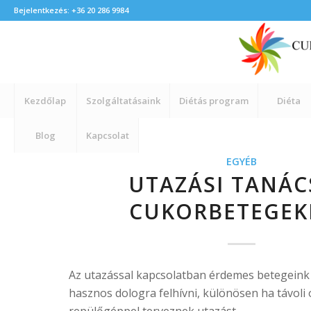
Bejelentkezés: +36 20 286 9984
Kezdőlap
Szolgáltatásaink
Diétás program
Diéta
Blog
Kapcsolat
EGYÉB
UTAZÁSI TANÁ
CUKORBETEGEK
Az utazással kapcsolatban érdemes betegeink
hasznos dologra felhívni, különösen ha távoli
repülőgéppel terveznek utazást.