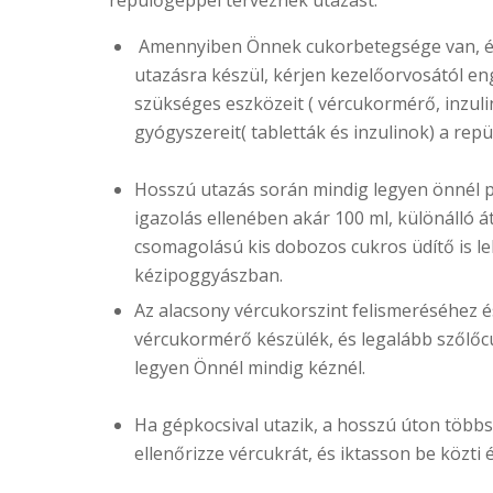
Amennyiben Önnek cukorbetegsége van, é
utazásra készül, kérjen kezelőorvosától en
szükséges eszközeit ( vércukormérő, inzul
gyógyszereit( tabletták és inzulinok) a rep
Hosszú utazás során mindig legyen önnél p
igazolás ellenében akár 100 ml, különálló á
csomagolású kis dobozos cukros üdítő is le
kézipoggyászban.
Az alacsony vércukorszint felismeréséhez é
vércukormérő készülék, és legalább szőlőc
legyen Önnél mindig kéznél.
Ha gépkocsival utazik, a hosszú úton többs
ellenőrizze vércukrát, és iktasson be közti 