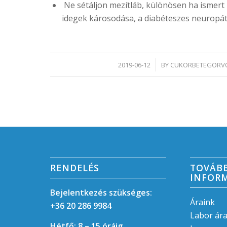
Ne sétáljon mezítláb, különösen ha ismert 
idegek károsodása, a diabéteszes neuropáti
/
2019-06-12
BY
CUKORBETEGORV
RENDELÉS
TOVÁB
INFOR
Bejelentkezés szükséges:
Áraink
+36 20 286 9984
Labor ár
Hétfő: 8 – 15 óráig