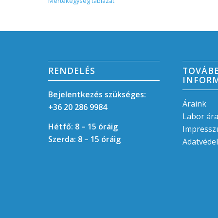
Mértékegység táblázat
RENDELÉS
TOVÁB
INFOR
Bejelentkezés szükséges:
Áraink
+36 20 286 9984
Labor ár
Hétfő: 8 – 15 óráig
Impress
Szerda: 8 – 15 óráig
Adatvédel