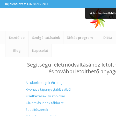
Bejelentkezés: +36 20 286 9984
A honlap további h
Kezdőlap
Szolgáltatásaink
Diétás program
Diéta
Blog
Kapcsolat
Segítségül életmódváltásához letölthe
és további letölthető anyag
A cukorbetegek étrendje
Kivonat a tápanyagtáblázatból
Kisétkezések gyümölcsei
Glikémiás Index táblázat
Édesítőszerek