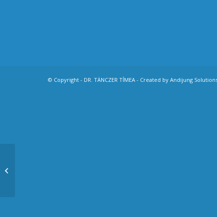
© Copyright - DR. TÄNCZER TÍMEA - Created by
Andijung Solution
A diabéteszről