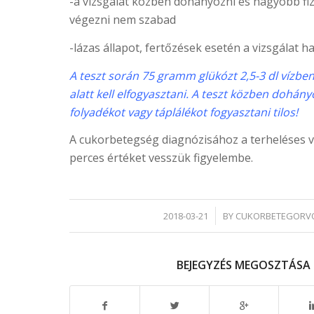
-a vizsgálat közben dohányozni és nagyobb fizi
végezni nem szabad
-lázas állapot, fertőzések esetén a vizsgálat h
A teszt során 75 gramm glükózt 2,5-3 dl vízben
alatt kell elfogyasztani. A teszt közben dohán
folyadékot vagy táplálékot fogyasztani tilos!
A cukorbetegség diagnózisához a terheléses vi
perces értéket vesszük figyelembe.
/
2018-03-21
BY
CUKORBETEGORV
BEJEGYZÉS MEGOSZTÁSA