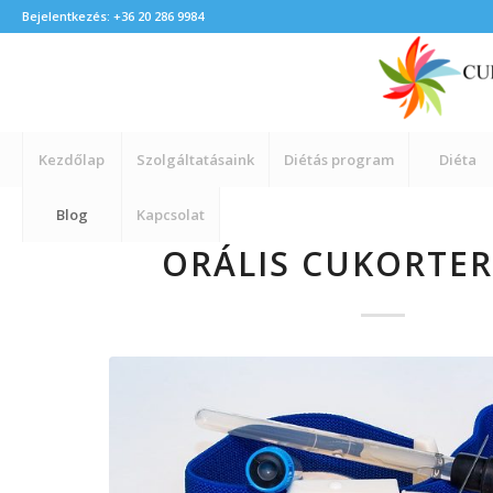
Bejelentkezés: +36 20 286 9984
Kezdőlap
Szolgáltatásaink
Diétás program
Diéta
Blog
Kapcsolat
ORÁLIS CUKORTER