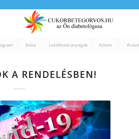
rogram
Diéta
Letölthető anyagok
Rólam
Árain
K A RENDELÉSBEN!