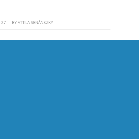
-27
BY
ATTILA SENÁNSZKY
EGYZÉS MEGOSZTÁSA
TOVÁBBI INFORMÁCIÓK
EL