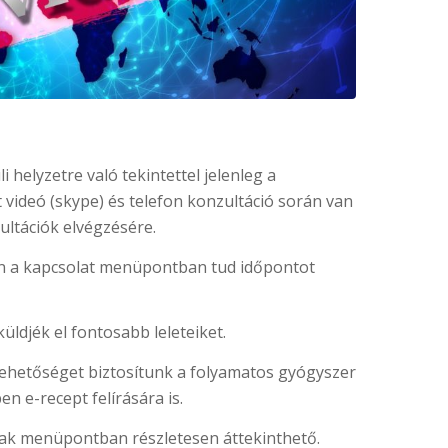
 helyzetre való tekintettel jelenleg a
 videó (skype) és telefon konzultáció során van
ultációk elvégzésére.
n a kapcsolat menüpontban tud időpontot
üldjék el fontosabb leleteiket.
ehetőséget biztosítunk a folyamatos gyógyszer
en e-recept felírására is.
árak menüpontban részletesen áttekinthető.