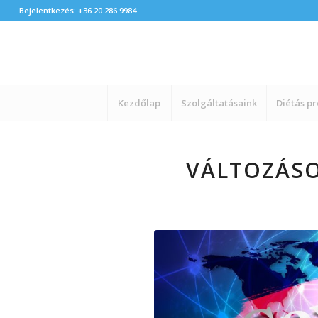
Bejelentkezés: +36 20 286 9984
Kezdőlap
Szolgáltatásaink
Diétás p
VÁLTOZÁSO