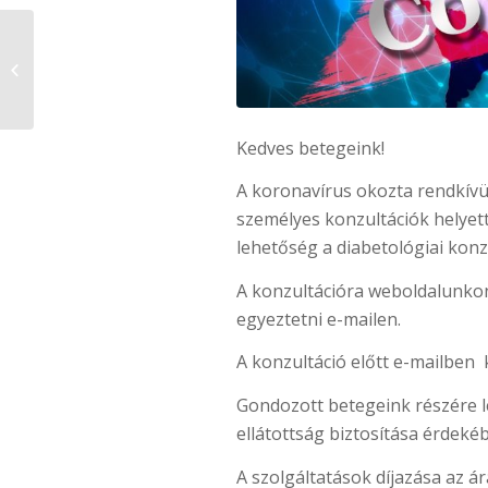
Riport a Karc FM-en a
Cukorbetegség Világnapja
alkalmából ...
Kedves betegeink!
A koronavírus okozta rendkívüli
személyes konzultációk helyett
lehetőség a diabetológiai konz
A konzultációra weboldalunko
egyeztetni e-mailen.
A konzultáció előtt e-mailben k
Gondozott betegeink részére l
ellátottság biztosítása érdekéb
A szolgáltatások díjazása az 