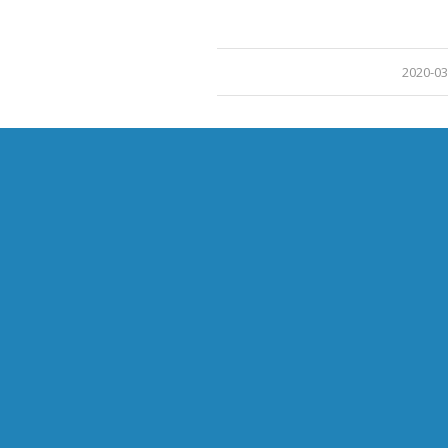
/
2020-03
BEJ
RENDELÉS